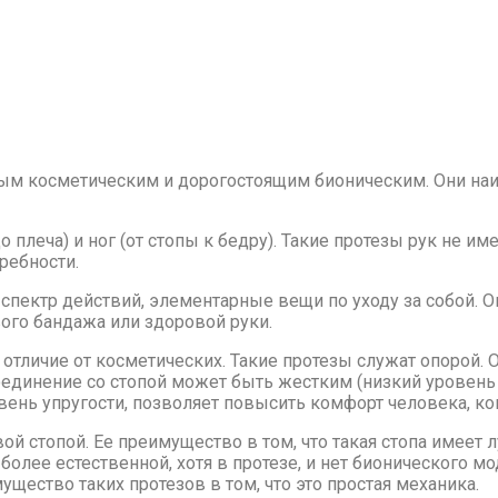
ым косметическим и дорогостоящим бионическим. Они на
 плеча) и ног (от стопы к бедру). Такие протезы рук не и
ребности.
ектр действий, элементарные вещи по уходу за собой. Он
ого бандажа или здоровой руки.
 отличие от косметических. Такие протезы служат опорой.
Соединение со стопой может быть жестким (низкий уровень
нь упругости, позволяет повысить комфорт человека, ког
й стопой. Ее преимущество в том, что такая стопа имеет 
более естественной, хотя в протезе, и нет бионического м
щество таких протезов в том, что это простая механика.