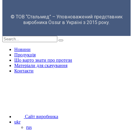
© ТОВ “Стальмед” – Уповноважений представник
виробника Össur в Україні з 2015 року.
Новини
Продукція
Що варто знати про протези
Матеріали для скачування
Контакти
Сайт виробника
ukr
rus